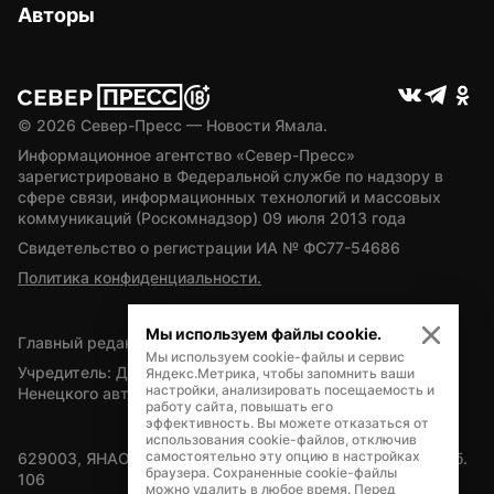
Авторы
© 
2026
 Север-Пресс — Новости Ямала.
Информационное агентство «Север-Пресс» 
зарегистрировано в Федеральной службе по надзору в 
сфере связи, информационных технологий и массовых 
коммуникаций (Роскомнадзор) 09 июля 2013 года
Свидетельство о регистрации ИА № ФС77-54686
Политика конфиденциальности.
Мы используем файлы cookie.
Главный редактор — А.Л. Поздеев
Мы используем cookie-файлы и сервис
Учредитель: Департамент внутренней политики Ямало-
Яндекс.Метрика, чтобы запомнить ваши
настройки, анализировать посещаемость и
Ненецкого автономного округа
работу сайта, повышать его
эффективность. Вы можете отказаться от
использования cookie-файлов, отключив
самостоятельно эту опцию в настройках
629003, ЯНАО, Салехард, мкр. Богдана Кнунянца, д.1, каб. 
браузера. Сохраненные cookie-файлы
106
можно удалить в любое время. Перед