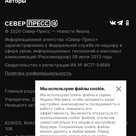
Авторы
© 
2026
 Север-Пресс — Новости Ямала.
Информационное агентство «Север-Пресс» 
зарегистрировано в Федеральной службе по надзору в 
сфере связи, информационных технологий и массовых 
коммуникаций (Роскомнадзор) 09 июля 2013 года
Свидетельство о регистрации ИА № ФС77-54686
Политика конфиденциальности.
Мы используем файлы cookie.
Главный редактор — А.Л. Поздеев
Мы используем cookie-файлы и сервис
Учредитель: Департамент внутренней политики Ямало-
Яндекс.Метрика, чтобы запомнить ваши
настройки, анализировать посещаемость и
Ненецкого автономного округа
работу сайта, повышать его
эффективность. Вы можете отказаться от
использования cookie-файлов, отключив
самостоятельно эту опцию в настройках
629003, ЯНАО, Салехард, мкр. Богдана Кнунянца, д.1, каб. 
браузера. Сохраненные cookie-файлы
106
можно удалить в любое время. Перед
продолжением использования сайта,