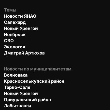
Темы
Новости ЯНАО
Салехард
Новый Уренгой
Ноябрьск
СВО
Экология
Дмитрий Артюхов
Новости по муниципалитетам
Волноваха
Красноселькупский район
Тарко-Сале
Новый Уренгой
Приуральский район
Лабытнанги