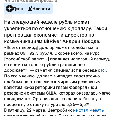
Читать «Север-Пресс» в
Дзен
Новости
На следующей неделе рубль может 
укрепиться по отношению к доллару. Такой 
прогноз дал экономист и директор по 
коммуникациям BitRiver Андрей Лобода.
«[В этот период] доллар может колебаться в 
рамках 89—92,5 рубля. Скорее всего, на курс 
[российской валюты] повлияет налоговый период, 
во время которого рубль традиционно 
дорожает», — отметил специалист в беседе с 
RT
.
По его мнению, доллар выглядит «достаточно 
слабым» по отношению к мировым резервным 
валютам из-за риторики главы Федеральной 
резервной системы США, которая оказалась мягче 
ожидаемого. Организация сохранила базовую 
процентную ставку на уровне 5,25—5,5%. 
В пятницу, 22 марта, Центробанк 
не стал менять
размер ключевой ставки. Она осталась на уровне 