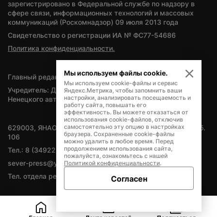
зарегистрировано в Федеральной службе по надзору в 
сфере связи, информационных технологий и массовых 
коммуникаций (Роскомнадзор) 09 июля 2013 года
Свидетельство о регистрации ИА № ФС77-54686
Политика конфиденциальности.
Мы используем файлы cookie.
Главный редактор — А.Л. Поздеев
Мы используем cookie-файлы и сервис
Учредитель: Департамент внутренней политики Ямало-
Яндекс.Метрика, чтобы запомнить ваши
настройки, анализировать посещаемость и
Ненецкого автономного округа
работу сайта, повышать его
эффективность. Вы можете отказаться от
использования cookie-файлов, отключив
самостоятельно эту опцию в настройках
629003, ЯНАО, Салехард, мкр. Богдана Кнунянца, д.1, каб. 
браузера. Сохраненные cookie-файлы
106
можно удалить в любое время. Перед
продолжением использования сайта,
Тел.: 8 (34922) 71262
пожалуйста, ознакомьтесь с нашей
sever-press@yamal-media.ru
Политикой конфиденциальности
.
Тел. отдела рекламы: 8 (34922) 42728
Согласен