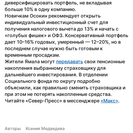
диверсифицировать портфель, не вкладывая 
больше 10% в одну компанию.
Новичкам Осокин рекомендует открыть 
индивидуальный инвестиционный счет для 
получения налогового вычета до 13% и начать с 
«голубых фишек» и ОФЗ. Консервативный портфель 
дает 10–16% годовых, умеренный — 12–20%, но в 
последнем случае нужно быть готовым к 
временным просадкам.
Жители Ямала могут 
передавать
 свои пенсионные 
накопления выбранному страховщику для 
дальнейшего инвестирования. В отделении 
Социального фонда по округу подробно 
объяснили, как правильно сменить страховщика и 
при этом не потерять накопленные средства.
Читайте «Север-Пресс» в мессенджере 
«Макс»
. 
Авторы
Ксения Медведева