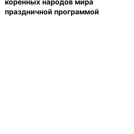
коренных народов мира 
праздничной программой