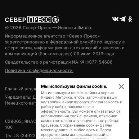
© 
2026
 Север-Пресс — Новости Ямала.
Информационное агентство «Север-Пресс» 
зарегистрировано в Федеральной службе по надзору в 
сфере связи, информационных технологий и массовых 
коммуникаций (Роскомнадзор) 09 июля 2013 года
Свидетельство о регистрации ИА № ФС77-54686
Политика конфиденциальности.
Мы используем файлы cookie.
Главный редактор — А.Л. Поздеев
Мы используем cookie-файлы и сервис
Учредитель: Департамент внутренней политики Ямало-
Яндекс.Метрика, чтобы запомнить ваши
настройки, анализировать посещаемость и
Ненецкого автономного округа
работу сайта, повышать его
эффективность. Вы можете отказаться от
использования cookie-файлов, отключив
самостоятельно эту опцию в настройках
629003, ЯНАО, Салехард, мкр. Богдана Кнунянца, д.1, каб. 
браузера. Сохраненные cookie-файлы
106
можно удалить в любое время. Перед
продолжением использования сайта,
Тел.: 8 (34922) 71262