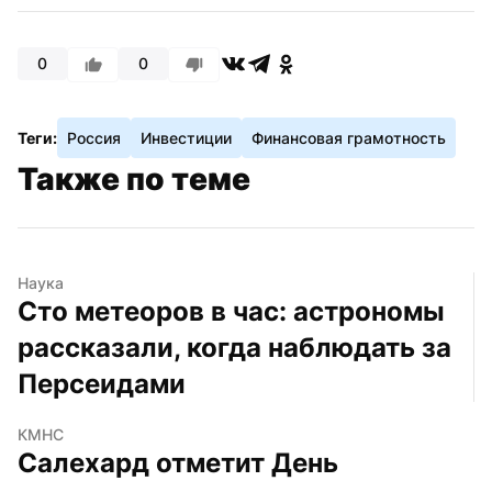
0
0
Теги:
Россия
Инвестиции
Финансовая грамотность
Также по теме
Наука
Сто метеоров в час: астрономы 
рассказали, когда наблюдать за 
Персеидами
КМНС
Салехард отметит День 