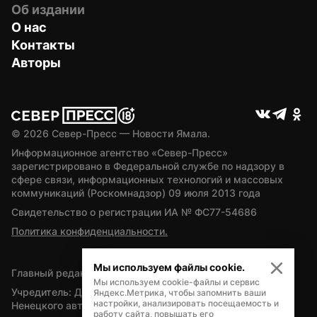
Об издании
О нас
Контакты
Авторы
© 
2026
 Север-Пресс — Новости Ямала.
Информационное агентство «Север-Пресс» 
зарегистрировано в Федеральной службе по надзору в 
сфере связи, информационных технологий и массовых 
коммуникаций (Роскомнадзор) 09 июля 2013 года
Свидетельство о регистрации ИА № ФС77-54686
Политика конфиденциальности.
Мы используем файлы cookie.
Главный редактор — А.Л. Поздеев
Мы используем cookie-файлы и сервис
Учредитель: Департамент внутренней политики Ямало-
Яндекс.Метрика, чтобы запомнить ваши
настройки, анализировать посещаемость и
Ненецкого автономного округа
работу сайта, повышать его