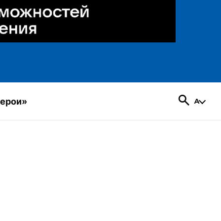
герои»