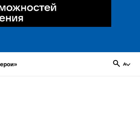
герои»