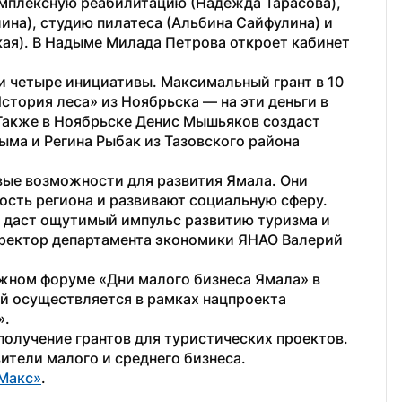
омплексную реабилитацию (Надежда Тарасова), 
ина), студию пилатеса (Альбина Сайфулина) и 
кая). В Надыме Милада Петрова откроет кабинет 
 четыре инициативы. Максимальный грант в 10 
тория леса» из Ноябрьска — на эти деньги в 
 Также в Ноябрьске Денис Мышьяков создаст 
ма и Регина Рыбак из Тазовского района 
ые возможности для развития Ямала. Они 
сть региона и развивают социальную сферу. 
в даст ощутимый импульс развитию туризма и 
ректор департамента экономики ЯНАО Валерий 
ном форуме «Дни малого бизнеса Ямала» в 
 осуществляется в рамках нацпроекта 
».
 получение грантов для туристических проектов. 
ители малого и среднего бизнеса.
Макс»
. 