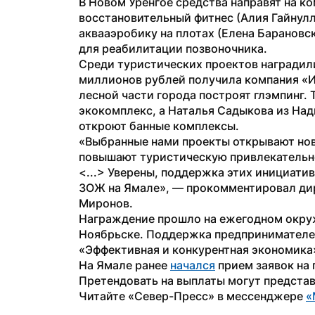
В Новом Уренгое средства направят на к
восстановительный фитнес (Алия Гайнулл
аквааэробику на плотах (Елена Барановс
для реабилитации позвоночника.
Среди туристических проектов наградили
миллионов рублей получила компания «Ис
лесной части города построят глэмпинг.
экокомплекс, а Наталья Садыкова из Нады
откроют банные комплексы.
«Выбранные нами проекты открывают нов
повышают туристическую привлекательно
<...> Уверены, поддержка этих инициати
ЗОЖ на Ямале», — прокомментировал ди
Миронов.
Награждение прошло на ежегодном окруж
Ноябрьске. Поддержка предпринимателей
«Эффективная и конкурентная экономика
На Ямале ранее 
начался
 прием заявок на
Претендовать на выплаты могут представ
Читайте «Север-Пресс» в мессенджере 
«