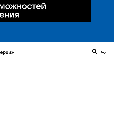
герои»