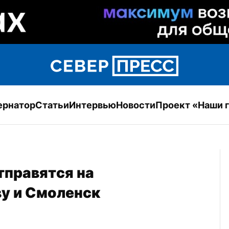
ернатор
Статьи
Интервью
Новости
Проект «Наши 
правятся на 
у и Смоленск