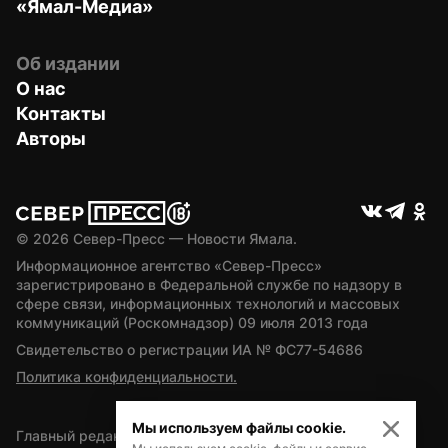
«Ямал-Медиа»
Об издании
О нас
Контакты
Авторы
© 
2026
 Север-Пресс — Новости Ямала.
Информационное агентство «Север-Пресс» 
зарегистрировано в Федеральной службе по надзору в 
сфере связи, информационных технологий и массовых 
коммуникаций (Роскомнадзор) 09 июля 2013 года
Свидетельство о регистрации ИА № ФС77-54686
Политика конфиденциальности.
Мы используем файлы cookie.
Главный редактор — А.Л. Поздеев