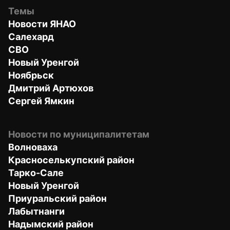
Темы
Новости ЯНАО
Салехард
СВО
Новый Уренгой
Ноябрьск
Дмитрий Артюхов
Сергей Ямкин
Новости по муниципалитетам
Волноваха
Красноселькупский район
Тарко-Сале
Новый Уренгой
Приуральский район
Лабытнанги
Надымский район