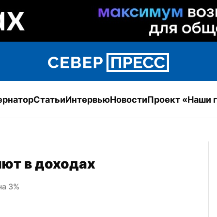
ернатор
Статьи
Интервью
Новости
Проект «Наши 
яют в доходах
на 3%