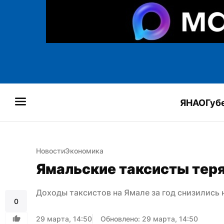
ЯНАО
Губ
Новости
Экономика
Ямальские таксисты тер
Доходы таксистов на Ямале за год снизились 
0
29 марта, 14:50
Обновлено: 29 марта, 14:50