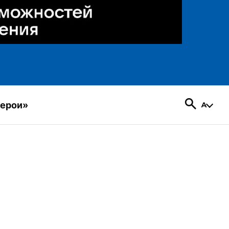
герои»