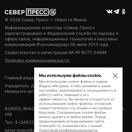
© 
2026
 Север-Пресс — Новости Ямала.
Информационное агентство «Север-Пресс» 
зарегистрировано в Федеральной службе по надзору в 
сфере связи, информационных технологий и массовых 
коммуникаций (Роскомнадзор) 09 июля 2013 года
Свидетельство о регистрации ИА № ФС77-54686
Политика конфиденциальности.
Мы используем файлы cookie.
Главный редактор — А.Л. Поздеев
Мы используем cookie-файлы и сервис
Учредитель: Департамент внутренней политики Ямало-
Яндекс.Метрика, чтобы запомнить ваши
настройки, анализировать посещаемость и
Ненецкого автономного округа
работу сайта, повышать его
эффективность. Вы можете отказаться от
использования cookie-файлов, отключив
самостоятельно эту опцию в настройках
629003, ЯНАО, Салехард, мкр. Богдана Кнунянца, д.1, каб. 
браузера. Сохраненные cookie-файлы
106
можно удалить в любое время. Перед
продолжением использования сайта,
Тел.: 8 (34922) 71262
пожалуйста, ознакомьтесь с нашей
sever-press@yamal-media.ru
Политикой конфиденциальности
.