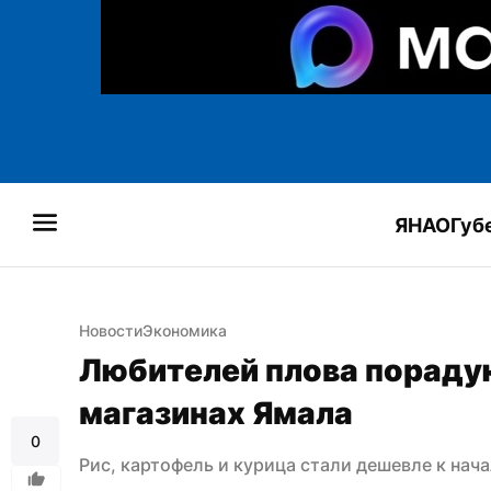
ЯНАО
Губ
Новости
Экономика
Любителей плова порадуют
магазинах Ямала
0
Рис, картофель и курица стали дешевле к нач