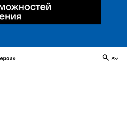
герои»