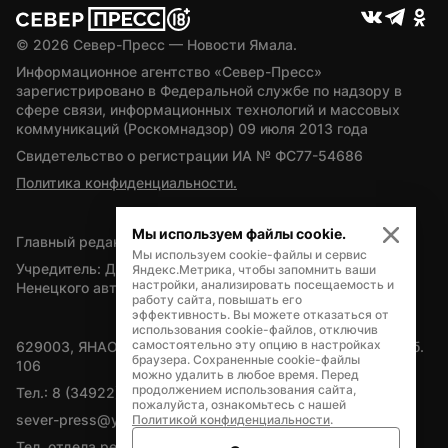
© 
2026
 Север-Пресс — Новости Ямала.
Информационное агентство «Север-Пресс» 
зарегистрировано в Федеральной службе по надзору в 
сфере связи, информационных технологий и массовых 
коммуникаций (Роскомнадзор) 09 июля 2013 года
Свидетельство о регистрации ИА № ФС77-54686
Политика конфиденциальности.
Мы используем файлы cookie.
Главный редактор — А.Л. Поздеев
Мы используем cookie-файлы и сервис
Учредитель: Департамент внутренней политики Ямало-
Яндекс.Метрика, чтобы запомнить ваши
настройки, анализировать посещаемость и
Ненецкого автономного округа
работу сайта, повышать его
эффективность. Вы можете отказаться от
использования cookie-файлов, отключив
самостоятельно эту опцию в настройках
629003, ЯНАО, Салехард, мкр. Богдана Кнунянца, д.1, каб. 
браузера. Сохраненные cookie-файлы
106
можно удалить в любое время. Перед
продолжением использования сайта,
Тел.: 8 (34922) 71262
пожалуйста, ознакомьтесь с нашей
sever-press@yamal-media.ru
Политикой конфиденциальности
.
Тел. отдела рекламы: 8 (34922) 42728