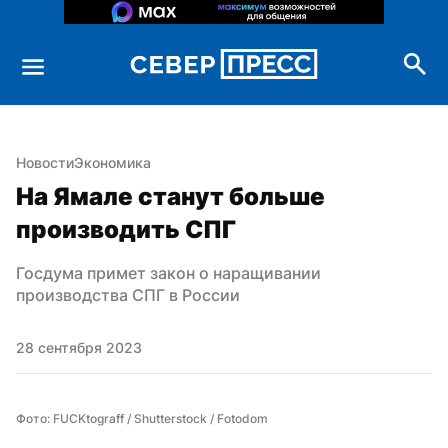
Новости
Экономика
На Ямале станут больше 
производить СПГ
Госдума примет закон о наращивании 
производства СПГ в России
28 сентября 2023
Фото: FUCKtograff / Shutterstock / Fotodom