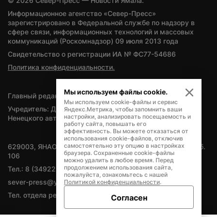
© 
2026
 Север-Пресс — Новости Ямала.
Информационное агентство «Север-Пресс» 
зарегистрировано в Федеральной службе по надзору в 
сфере связи, информационных технологий и массовых 
коммуникаций (Роскомнадзор) 09 июля 2013 года
Свидетельство о регистрации ИА № ФС77-54686
Политика конфиденциальности.
Мы используем файлы cookie.
Главный редактор — А.Л. Поздеев
Мы используем cookie-файлы и сервис
Учредитель: Департамент внутренней политики Ямало-
Яндекс.Метрика, чтобы запомнить ваши
настройки, анализировать посещаемость и
Ненецкого автономного округа
работу сайта, повышать его
эффективность. Вы можете отказаться от
использования cookie-файлов, отключив
самостоятельно эту опцию в настройках
629003, ЯНАО, Салехард, мкр. Богдана Кнунянца, д.1, каб. 
браузера. Сохраненные cookie-файлы
106
можно удалить в любое время. Перед
продолжением использования сайта,
Тел.: 8 (34922) 71262
пожалуйста, ознакомьтесь с нашей
sever-press@yamal-media.ru
Политикой конфиденциальности
.
Тел. отдела рекламы: 8 (34922) 42728
Согласен