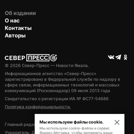
Об издании
О нас
Контакты
Авторы
© 
2026
 Север-Пресс — Новости Ямала.
Информационное агентство «Север-Пресс» 
зарегистрировано в Федеральной службе по надзору в 
сфере связи, информационных технологий и массовых 
коммуникаций (Роскомнадзор) 09 июля 2013 года
Свидетельство о регистрации ИА № ФС77-54686
Политика конфиденциальности.
Мы используем файлы cookie.
Главный редактор — А.Л. Поздеев
Мы используем cookie-файлы и сервис
Учредитель: Департамент внутренней политики Ямало-
Яндекс.Метрика, чтобы запомнить ваши