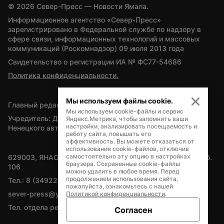
© 
2026
 Север-Пресс — Новости Ямала.
Информационное агентство «Север-Пресс» 
зарегистрировано в Федеральной службе по надзору в 
сфере связи, информационных технологий и массовых 
коммуникаций (Роскомнадзор) 09 июля 2013 года
Свидетельство о регистрации ИА № ФС77-54686
Политика конфиденциальности.
Мы используем файлы cookie.
Главный редактор — А.Л. Поздеев
Мы используем cookie-файлы и сервис
Учредитель: Департамент внутренней политики Ямало-
Яндекс.Метрика, чтобы запомнить ваши
настройки, анализировать посещаемость и
Ненецкого автономного округа
работу сайта, повышать его
эффективность. Вы можете отказаться от
использования cookie-файлов, отключив
самостоятельно эту опцию в настройках
629003, ЯНАО, Салехард, мкр. Богдана Кнунянца, д.1, каб. 
браузера. Сохраненные cookie-файлы
106
можно удалить в любое время. Перед
продолжением использования сайта,
Тел.: 8 (34922) 71262
пожалуйста, ознакомьтесь с нашей
sever-press@yamal-media.ru
Политикой конфиденциальности
.
Тел. отдела рекламы: 8 (34922) 42728
Согласен