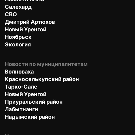
Салехард
СВО
Дмитрий Артюхов
Новый Уренгой
Ноябрьск
Экология
Новости по муниципалитетам
Волноваха
Красноселькупский район
Тарко-Сале
Новый Уренгой
Приуральский район
Лабытнанги
Надымский район