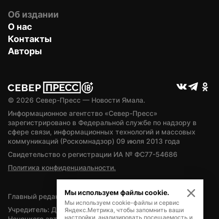
Об издании
О нас
Контакты
Авторы
© 
2026
 Север-Пресс — Новости Ямала.
Информационное агентство «Север-Пресс» 
зарегистрировано в Федеральной службе по надзору в 
сфере связи, информационных технологий и массовых 
коммуникаций (Роскомнадзор) 09 июля 2013 года
Свидетельство о регистрации ИА № ФС77-54686
Политика конфиденциальности.
Мы используем файлы cookie.
Главный редактор — А.Л. Поздеев
Мы используем cookie-файлы и сервис
Учредитель: Департамент внутренней политики Ямало-
Яндекс.Метрика, чтобы запомнить ваши
настройки, анализировать посещаемость и
Ненецкого автономного округа