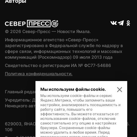
Авторы
© 
2026
 Север-Пресс — Новости Ямала.
Информационное агентство «Север-Пресс» 
зарегистрировано в Федеральной службе по надзору в 
сфере связи, информационных технологий и массовых 
коммуникаций (Роскомнадзор) 09 июля 2013 года
Свидетельство о регистрации ИА № ФС77-54686
Политика конфиденциальности.
Мы используем файлы cookie.
Главный редактор — А.Л. Поздеев
Мы используем cookie-файлы и сервис
Учредитель: Департамент внутренней политики Ямало-
Яндекс.Метрика, чтобы запомнить ваши
настройки, анализировать посещаемость и
Ненецкого автономного округа
работу сайта, повышать его
эффективность. Вы можете отказаться от
использования cookie-файлов, отключив
самостоятельно эту опцию в настройках
629003, ЯНАО, Салехард, мкр. Богдана Кнунянца, д.1, каб. 
браузера. Сохраненные cookie-файлы
106
можно удалить в любое время. Перед
продолжением использования сайта,