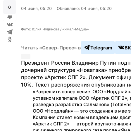
0
04 июня, 05:20
Обновлено: 04 июня, 05:20
Фото: Юлия Чудинова / «Ямал-Медиа»
Читать «Север-Пресс» в
Telegram
ВК
Президент России Владимир Путин подп
дочерней структуре «Новатэка» приобрес
проекте «Арктик СПГ 2». Документ офици
10%. Текст распоряжения опубликован н
«Разрешить совершение  ООО «Нордлайн»
уставном капитале ООО «Арктик СПГ 2»,
разведка разработка Салманов» (TotalEne
ООО «Нордлайн» — это созданная в мае эт
Компания станет новым владельцем деся
«Арктик СПГ 2» — второй крупнотоннажны
сжиженного природного газа после «Ямал