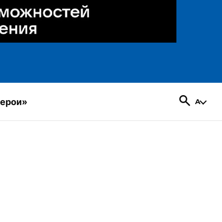
герои»