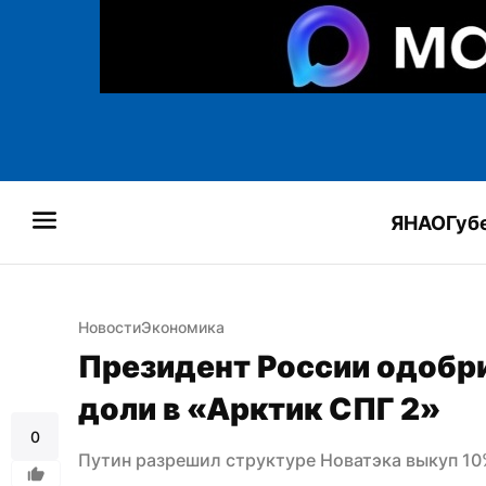
ЯНАО
Губ
Новости
Экономика
Президент России одобри
доли в «Арктик СПГ 2»
0
Путин разрешил структуре Новатэка выкуп 10% 