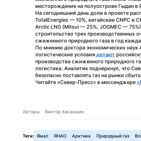
месторождение на полуострове Гыдан в 
На сегодняшний день доли в проекте расп
TotalEnergies — 10%, китайские CNPC и 
Arctic LNG (Mitsui — 25%, JOGMEC — 75%
строительство трех производственных о
сжиженного природного газа в год кажда
По мнению доктора экономических наук А
логистические условия
 делают
 российск
производства сжиженного природного газ
логистика. Аналитик подчеркнул, что Се
безопасно поставлять газ на рынки сбыта
Читайте «Север-Пресс» в мессенджере 
«
Авторы
Виктор Хасаншин
Теги:
Ямал
ЯНАО
Арктика
Природный газ
Вл