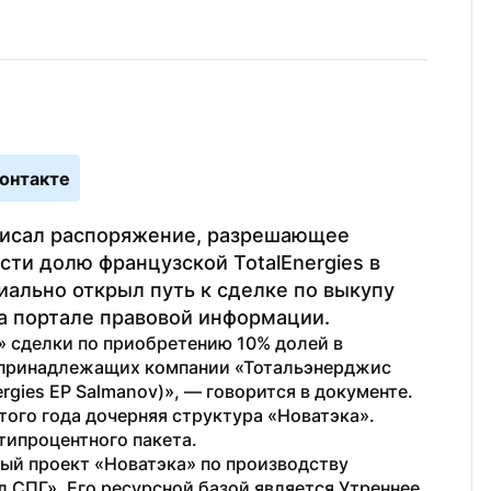
онтакте
исал распоряжение, разрешающее 
ти долю французской TotalEnergies в 
ально открыл путь к сделке по выкупу 
а портале правовой информации.
 сделки по приобретению 10% долей в 
 принадлежащих компании «Тотальэнерджис 
rgies EP Salmanov)», — говорится в документе.
ого года дочерняя структура «Новатэка». 
типроцентного пакета.
й проект «Новатэка» по производству 
 СПГ». Его ресурсной базой является Утреннее 