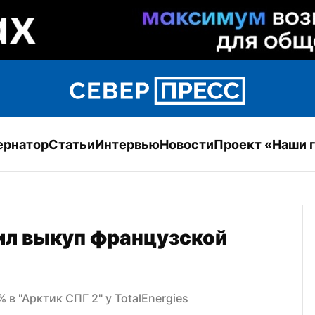
ернатор
Статьи
Интервью
Новости
Проект «Наши 
л выкуп французской 
в "Арктик СПГ 2" у TotalEnergies