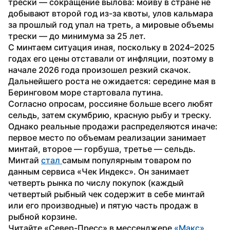
трески — сокращение вылова: мойву в стране не 
добывают второй год из-за квоты, улов кальмара 
за прошлый год упал на треть, а мировые объемы 
трески — до минимума за 25 лет. 
С минтаем ситуация иная, поскольку в 2024–2025 
годах его цены отставали от инфляции, поэтому в 
начале 2026 года произошел резкий скачок. 
Дальнейшего роста не ожидается: середине мая в 
Беринговом море стартовала путина.
Согласно опросам, россияне больше всего любят 
сельдь, затем скумбрию, красную рыбу и треску. 
Однако реальные продажи распределяются иначе: 
первое место по объемам реализации занимает 
минтай, второе — горбуша, третье — сельдь.
Минтай 
стал 
самым популярным товаром по 
данным сервиса «Чек Индекс». Он занимает 
четверть рынка по числу покупок (каждый 
четвертый рыбный чек содержит в себе минтай 
или его производные) и пятую часть продаж в 
рыбной корзине.
Читайте «Север-Пресс» в мессенджере 
«Макс»
.