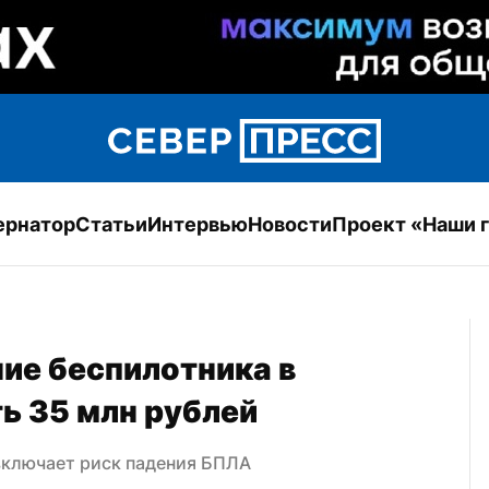
ернатор
Статьи
Интервью
Новости
Проект «Наши 
ие беспилотника в 
ь 35 млн рублей
включает риск падения БПЛА