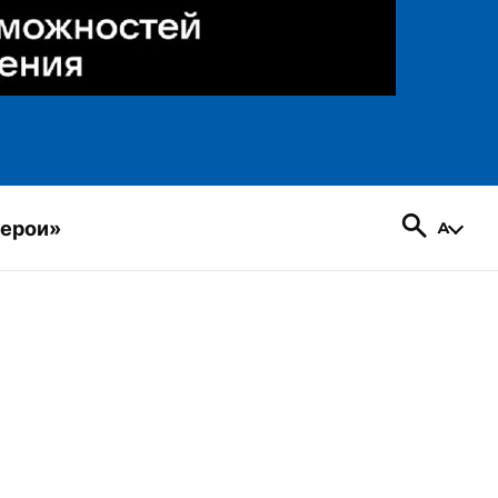
герои»