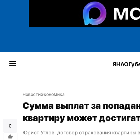
ЯНАО
Губ
Новости
Экономика
Сумма выплат за попадан
квартиру может достигат
0
Юрист Углов: договор страхования квартиры 