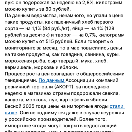
лук: он подорожал за неделю на 2,8%, килограмм 
можно купить за 80 рублей.
Па данным ведомства, ненамного, но упали в цене 
такие продукты, как пшеничный хлеб первого 
сорта — на 1,1% (84 руб./кг), яйца — на 1% (128 
рублей за десяток) и творог — на 0,7%, килограмм 
можно купить от 515 рублей. Если говорить о 
мониторинге за месяц, то в мае повысились цены 
на такие продукты, как говядина, свинина, куры, 
мороженая рыба, сыр твердый, мука, хлеб, 
вермишель, морковь и яблоки.
Процесс роста цен совпадает с общероссийскими 
тенденциями. 
По данным 
Ассоциации компаний 
розничной торговли (АКОРТ), за последнюю 
неделю в магазинах страны подорожали свекла, 
капуста, морковь, лук, картофель и яблоки.
Весной 2025 года цены на импортные ягоды 
стали 
ниже
. Они не поднимутся даже в случае неурожая 
у российских производителей. Более того, 
импортные ягоды могут покрыть недостающий 
объем и сдержать цены, считают экономисты.