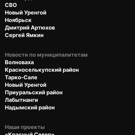
СВО
Новый Уренгой
Ноябрьск
Дмитрий Артюхов
Сергей Ямкин
Новости по муниципалитетам
Волноваха
Красноселькупский район
Тарко-Сале
Новый Уренгой
Приуральский район
Лабытнанги
Надымский район
Наши проекты
«Красный Север»