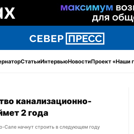
ернатор
Статьи
Интервью
Новости
Проект «Наши 
тво канализационно-
мет 2 года
о-Сале начнут строить в следующем году