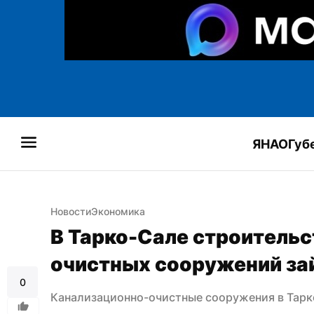
ЯНАО
Губ
Новости
Экономика
В Тарко-Сале строительс
очистных сооружений зай
0
Канализационно-очистные сооружения в Тарк