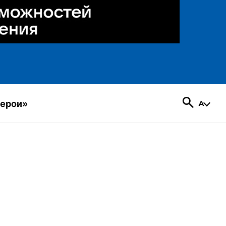
герои»