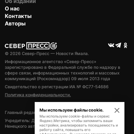
Об издании
О нас
Контакты
Авторы
© 
2026
 Север-Пресс — Новости Ямала.
Информационное агентство «Север-Пресс» 
зарегистрировано в Федеральной службе по надзору в 
сфере связи, информационных технологий и массовых 
коммуникаций (Роскомнадзор) 09 июля 2013 года
Свидетельство о регистрации ИА № ФС77-54686
Политика конфиденциальности.
Мы используем файлы cookie.
Главный редактор — А.Л. Поздеев
Мы используем cookie-файлы и сервис
Учредитель: Департамент внутренней политики Ямало-
Яндекс.Метрика, чтобы запомнить ваши
настройки, анализировать посещаемость и
Ненецкого автономного округа
работу сайта, повышать его