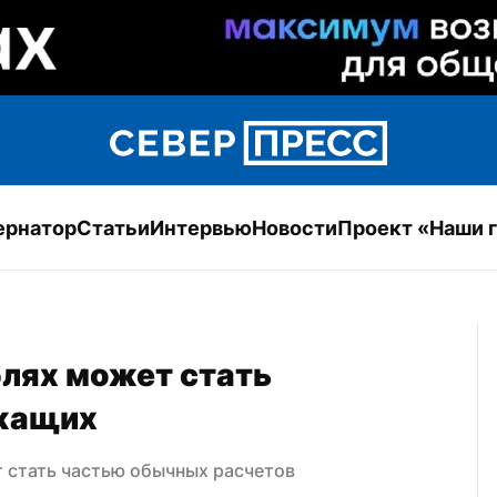
ернатор
Статьи
Интервью
Новости
Проект «Наши 
лях может стать 
ужащих
 стать частью обычных расчетов