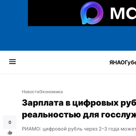
ЯНАО
Губ
Новости
Экономика
Зарплата в цифровых руб
реальностью для госсл
0
РИАМО: цифровой рубль через 2–3 года может