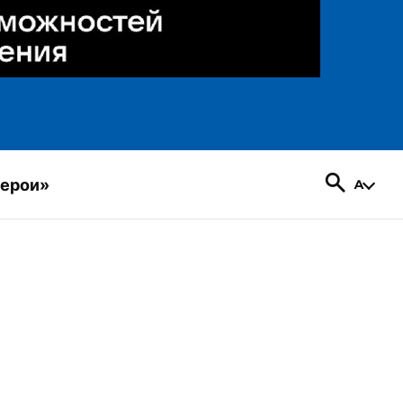
герои»