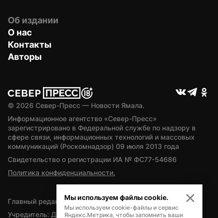
Об издании
О нас
Контакты
Авторы
© 
2026
 Север-Пресс — Новости Ямала.
Информационное агентство «Север-Пресс» 
зарегистрировано в Федеральной службе по надзору в 
сфере связи, информационных технологий и массовых 
коммуникаций (Роскомнадзор) 09 июля 2013 года
Свидетельство о регистрации ИА № ФС77-54686
Политика конфиденциальности.
Мы используем файлы cookie.
Главный редактор — А.Л. Поздеев
Мы используем cookie-файлы и сервис
Учредитель: Департамент внутренней политики Ямало-
Яндекс.Метрика, чтобы запомнить ваши