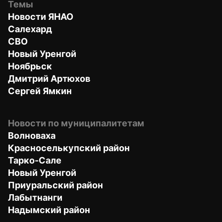
Темы
Новости ЯНАО
Салехард
СВО
Новый Уренгой
Ноябрьск
Дмитрий Артюхов
Сергей Ямкин
Новости по муниципалитетам
Волноваха
Красноселькупский район
Тарко-Сале
Новый Уренгой
Приуральский район
Лабытнанги
Надымский район