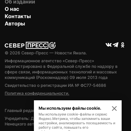
Об издании
О нас
Контакты
Авторы
© 
2026
 Север-Пресс — Новости Ямала.
Информационное агентство «Север-Пресс» 
зарегистрировано в Федеральной службе по надзору в 
сфере связи, информационных технологий и массовых 
коммуникаций (Роскомнадзор) 09 июля 2013 года
Свидетельство о регистрации ИА № ФС77-54686
Политика конфиденциальности.
Мы используем файлы cookie.
Главный редактор — А.Л. Поздеев
Мы используем cookie-файлы и сервис
Учредитель: Департамент внутренней политики Ямало-
Яндекс.Метрика, чтобы запомнить ваши
настройки, анализировать посещаемость и
Ненецкого автономного округа
работу сайта, повышать его