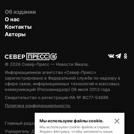
Об издании
О нас
Контакты
Авторы
© 
2026
 Север-Пресс — Новости Ямала.
Информационное агентство «Север-Пресс» 
зарегистрировано в Федеральной службе по надзору в 
сфере связи, информационных технологий и массовых 
коммуникаций (Роскомнадзор) 09 июля 2013 года
Свидетельство о регистрации ИА № ФС77-54686
Политика конфиденциальности.
Мы используем файлы cookie.
Главный редактор — А.Л. Поздеев
Мы используем cookie-файлы и сервис
Учредитель: Департамент внутренней политики Ямало-
Яндекс.Метрика, чтобы запомнить ваши