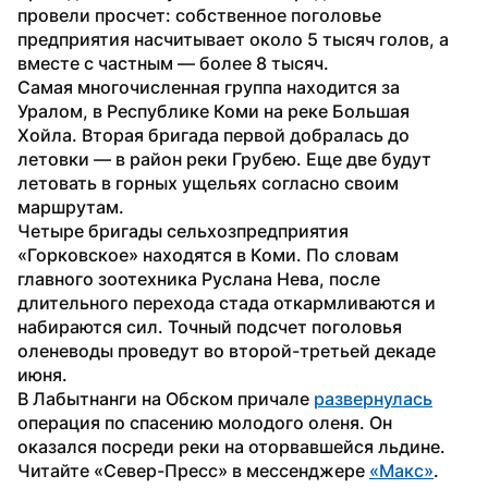
провели просчет: собственное поголовье 
предприятия насчитывает около 5 тысяч голов, а 
вместе с частным — более 8 тысяч.
Самая многочисленная группа находится за 
Уралом, в Республике Коми на реке Большая 
Хойла. Вторая бригада первой добралась до 
летовки — в район реки Грубею. Еще две будут 
летовать в горных ущельях согласно своим 
маршрутам.
Четыре бригады сельхозпредприятия 
«Горковское» находятся в Коми. По словам 
главного зоотехника Руслана Нева, после 
длительного перехода стада откармливаются и 
набираются сил. Точный подсчет поголовья 
оленеводы проведут во второй-третьей декаде 
июня.
В Лабытнанги на Обском причале 
развернулась
операция по спасению молодого оленя. Он 
оказался посреди реки на оторвавшейся льдине. 
Читайте «Север-Пресс» в мессенджере 
«Макс»
.