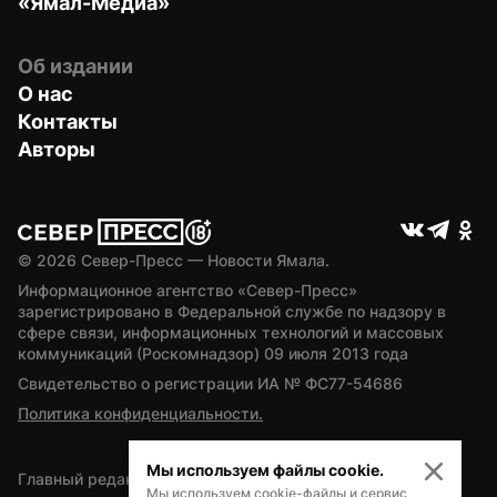
«Ямал-Медиа»
Об издании
О нас
Контакты
Авторы
© 
2026
 Север-Пресс — Новости Ямала.
Информационное агентство «Север-Пресс» 
зарегистрировано в Федеральной службе по надзору в 
сфере связи, информационных технологий и массовых 
коммуникаций (Роскомнадзор) 09 июля 2013 года
Свидетельство о регистрации ИА № ФС77-54686
Политика конфиденциальности.
Мы используем файлы cookie.
Главный редактор — А.Л. Поздеев
Мы используем cookie-файлы и сервис