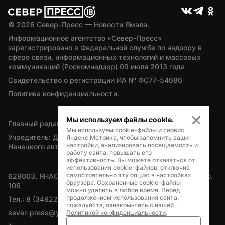
© 
2026
 Север-Пресс — Новости Ямала.
Информационное агентство «Север-Пресс» 
зарегистрировано в Федеральной службе по надзору в 
сфере связи, информационных технологий и массовых 
коммуникаций (Роскомнадзор) 09 июля 2013 года
Свидетельство о регистрации ИА № ФС77-54686
Политика конфиденциальности.
Мы используем файлы cookie.
Главный редактор — А.Л. Поздеев
Мы используем cookie-файлы и сервис
Учредитель: Департамент внутренней политики Ямало-
Яндекс.Метрика, чтобы запомнить ваши
настройки, анализировать посещаемость и
Ненецкого автономного округа
работу сайта, повышать его
эффективность. Вы можете отказаться от
использования cookie-файлов, отключив
самостоятельно эту опцию в настройках
629003, ЯНАО, Салехард, мкр. Богдана Кнунянца, д.1, каб. 
браузера. Сохраненные cookie-файлы
106
можно удалить в любое время. Перед
продолжением использования сайта,
Тел.: 8 (34922) 71262
пожалуйста, ознакомьтесь с нашей
sever-press@yamal-media.ru
Политикой конфиденциальности
.