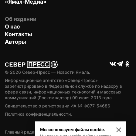
«Ямал-Медиа»
Об издании
О нас
Контакты
Авторы
© 
2026
 Север-Пресс — Новости Ямала.
Информационное агентство «Север-Пресс» 
зарегистрировано в Федеральной службе по надзору в 
сфере связи, информационных технологий и массовых 
коммуникаций (Роскомнадзор) 09 июля 2013 года
Свидетельство о регистрации ИА № ФС77-54686
Политика конфиденциальности.
Мы используем файлы cookie.
Главный редактор — А.Л. Поздеев
Мы используем cookie-файлы и сервис