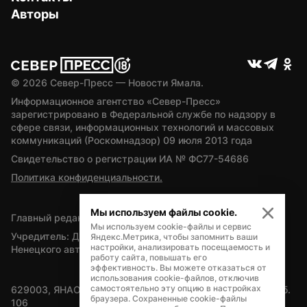
Авторы
© 
2026
 Север-Пресс — Новости Ямала.
Информационное агентство «Север-Пресс» 
зарегистрировано в Федеральной службе по надзору в 
сфере связи, информационных технологий и массовых 
коммуникаций (Роскомнадзор) 09 июля 2013 года
Свидетельство о регистрации ИА № ФС77-54686
Политика конфиденциальности.
Мы используем файлы cookie.
Главный редактор — А.Л. Поздеев
Мы используем cookie-файлы и сервис
Учредитель: Департамент внутренней политики Ямало-
Яндекс.Метрика, чтобы запомнить ваши
настройки, анализировать посещаемость и
Ненецкого автономного округа
работу сайта, повышать его
эффективность. Вы можете отказаться от
использования cookie-файлов, отключив
самостоятельно эту опцию в настройках
629003, ЯНАО, Салехард, мкр. Богдана Кнунянца, д.1, каб. 
браузера. Сохраненные cookie-файлы
106