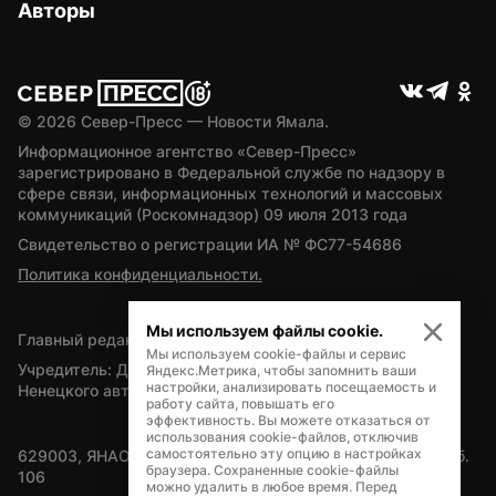
Авторы
© 
2026
 Север-Пресс — Новости Ямала.
Информационное агентство «Север-Пресс» 
зарегистрировано в Федеральной службе по надзору в 
сфере связи, информационных технологий и массовых 
коммуникаций (Роскомнадзор) 09 июля 2013 года
Свидетельство о регистрации ИА № ФС77-54686
Политика конфиденциальности.
Мы используем файлы cookie.
Главный редактор — А.Л. Поздеев
Мы используем cookie-файлы и сервис
Учредитель: Департамент внутренней политики Ямало-
Яндекс.Метрика, чтобы запомнить ваши
настройки, анализировать посещаемость и
Ненецкого автономного округа
работу сайта, повышать его
эффективность. Вы можете отказаться от
использования cookie-файлов, отключив
самостоятельно эту опцию в настройках
629003, ЯНАО, Салехард, мкр. Богдана Кнунянца, д.1, каб. 
браузера. Сохраненные cookie-файлы
106
можно удалить в любое время. Перед