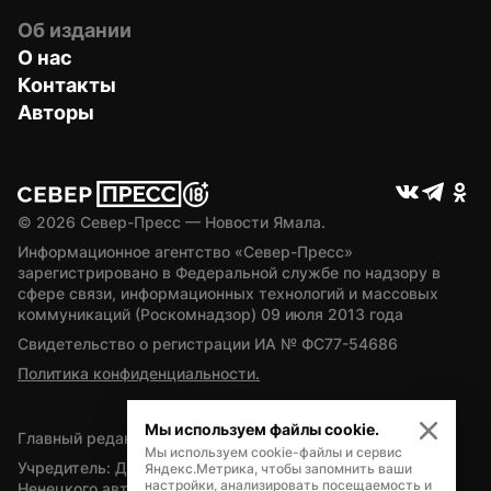
Об издании
О нас
Контакты
Авторы
© 
2026
 Север-Пресс — Новости Ямала.
Информационное агентство «Север-Пресс» 
зарегистрировано в Федеральной службе по надзору в 
сфере связи, информационных технологий и массовых 
коммуникаций (Роскомнадзор) 09 июля 2013 года
Свидетельство о регистрации ИА № ФС77-54686
Политика конфиденциальности.
Мы используем файлы cookie.
Главный редактор — А.Л. Поздеев
Мы используем cookie-файлы и сервис
Учредитель: Департамент внутренней политики Ямало-
Яндекс.Метрика, чтобы запомнить ваши
настройки, анализировать посещаемость и
Ненецкого автономного округа