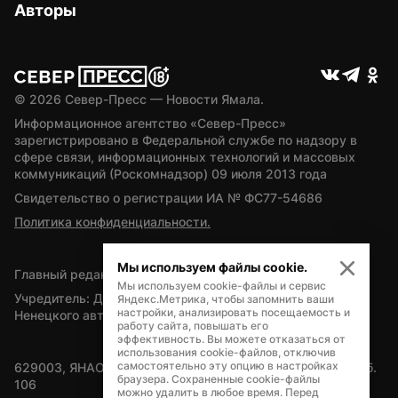
Авторы
© 
2026
 Север-Пресс — Новости Ямала.
Информационное агентство «Север-Пресс» 
зарегистрировано в Федеральной службе по надзору в 
сфере связи, информационных технологий и массовых 
коммуникаций (Роскомнадзор) 09 июля 2013 года
Свидетельство о регистрации ИА № ФС77-54686
Политика конфиденциальности.
Мы используем файлы cookie.
Главный редактор — А.Л. Поздеев
Мы используем cookie-файлы и сервис
Учредитель: Департамент внутренней политики Ямало-
Яндекс.Метрика, чтобы запомнить ваши
настройки, анализировать посещаемость и
Ненецкого автономного округа
работу сайта, повышать его
эффективность. Вы можете отказаться от
использования cookie-файлов, отключив
самостоятельно эту опцию в настройках
629003, ЯНАО, Салехард, мкр. Богдана Кнунянца, д.1, каб. 
браузера. Сохраненные cookie-файлы
106
можно удалить в любое время. Перед