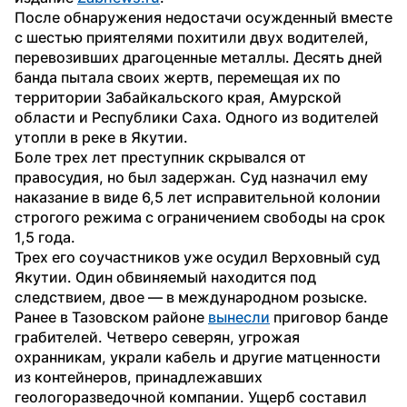
После обнаружения недостачи осужденный вместе 
с шестью приятелями похитили двух водителей, 
перевозивших драгоценные металлы. Десять дней 
банда пытала своих жертв, перемещая их по 
территории Забайкальского края, Амурской 
области и Республики Саха. Одного из водителей 
утопли в реке в Якутии.
Боле трех лет преступник скрывался от 
правосудия, но был задержан. Суд назначил ему 
наказание в виде 6,5 лет исправительной колонии 
строгого режима с ограничением свободы на срок 
1,5 года.
Трех его соучастников уже осудил Верховный суд 
Якутии. Один обвиняемый находится под 
следствием, двое — в международном розыске.
Ранее в Тазовском районе 
вынесли
 приговор банде 
грабителей. Четверо северян, угрожая 
охранникам, украли кабель и другие матценности 
из контейнеров, принадлежавших 
геологоразведочной компании. Ущерб составил 