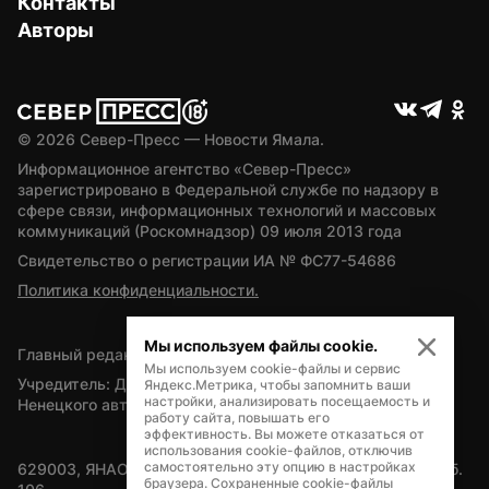
Контакты
Авторы
© 
2026
 Север-Пресс — Новости Ямала.
Информационное агентство «Север-Пресс» 
зарегистрировано в Федеральной службе по надзору в 
сфере связи, информационных технологий и массовых 
коммуникаций (Роскомнадзор) 09 июля 2013 года
Свидетельство о регистрации ИА № ФС77-54686
Политика конфиденциальности.
Мы используем файлы cookie.
Главный редактор — А.Л. Поздеев
Мы используем cookie-файлы и сервис
Учредитель: Департамент внутренней политики Ямало-
Яндекс.Метрика, чтобы запомнить ваши
настройки, анализировать посещаемость и
Ненецкого автономного округа
работу сайта, повышать его
эффективность. Вы можете отказаться от
использования cookie-файлов, отключив
самостоятельно эту опцию в настройках
629003, ЯНАО, Салехард, мкр. Богдана Кнунянца, д.1, каб. 
браузера. Сохраненные cookie-файлы