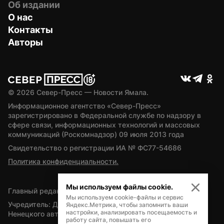
Об издании
О нас
Контакты
Авторы
© 
2026
 Север-Пресс — Новости Ямала.
Информационное агентство «Север-Пресс» 
зарегистрировано в Федеральной службе по надзору в 
сфере связи, информационных технологий и массовых 
коммуникаций (Роскомнадзор) 09 июля 2013 года
Свидетельство о регистрации ИА № ФС77-54686
Политика конфиденциальности.
Мы используем файлы cookie.
Главный редактор — А.Л. Поздеев
Мы используем cookie-файлы и сервис
Учредитель: Департамент внутренней политики Ямало-
Яндекс.Метрика, чтобы запомнить ваши
настройки, анализировать посещаемость и
Ненецкого автономного округа
работу сайта, повышать его