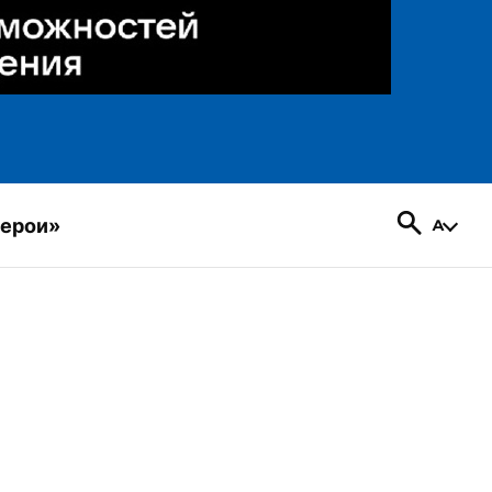
герои»