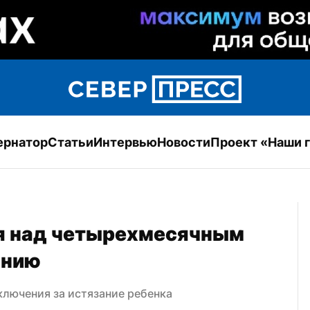
ернатор
Статьи
Интервью
Новости
Проект «Наши 
я над четырехмесячным 
онию
ключения за истязание ребенка