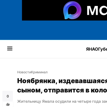
ЯНАО
Губ
Новости
Криминал
Ноябрянка, издевавшаяс
сыном, отправится в кол
0
Жительницу Ямала осудили на четыре года за