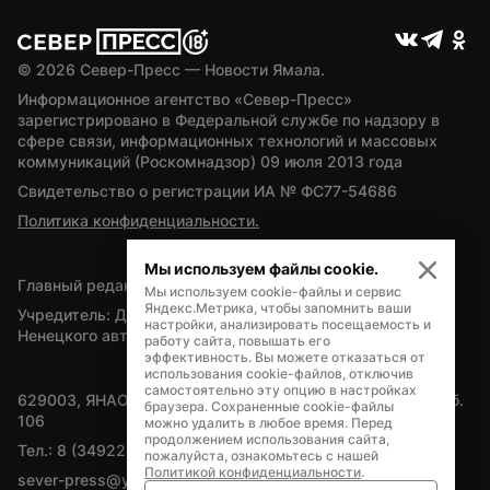
© 
2026
 Север-Пресс — Новости Ямала.
Информационное агентство «Север-Пресс» 
зарегистрировано в Федеральной службе по надзору в 
сфере связи, информационных технологий и массовых 
коммуникаций (Роскомнадзор) 09 июля 2013 года
Свидетельство о регистрации ИА № ФС77-54686
Политика конфиденциальности.
Мы используем файлы cookie.
Главный редактор — А.Л. Поздеев
Мы используем cookie-файлы и сервис
Яндекс.Метрика, чтобы запомнить ваши
Учредитель: Департамент внутренней политики Ямало-
настройки, анализировать посещаемость и
Ненецкого автономного округа
работу сайта, повышать его
эффективность. Вы можете отказаться от
использования cookie-файлов, отключив
самостоятельно эту опцию в настройках
629003, ЯНАО, Салехард, мкр. Богдана Кнунянца, д.1, каб. 
браузера. Сохраненные cookie-файлы
106
можно удалить в любое время. Перед
продолжением использования сайта,
Тел.: 8 (34922) 71262
пожалуйста, ознакомьтесь с нашей
Политикой конфиденциальности
.
sever-press@yamal-media.ru