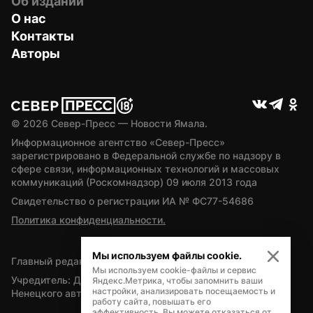
Об издании
О нас
Контакты
Авторы
© 
2026
 Север-Пресс — Новости Ямала.
Информационное агентство «Север-Пресс» 
зарегистрировано в Федеральной службе по надзору в 
сфере связи, информационных технологий и массовых 
коммуникаций (Роскомнадзор) 09 июля 2013 года
Свидетельство о регистрации ИА № ФС77-54686
Политика конфиденциальности.
Мы используем файлы cookie.
Главный редактор — А.Л. Поздеев
Мы используем cookie-файлы и сервис
Учредитель: Департамент внутренней политики Ямало-
Яндекс.Метрика, чтобы запомнить ваши
настройки, анализировать посещаемость и
Ненецкого автономного округа
работу сайта, повышать его
эффективность. Вы можете отказаться от