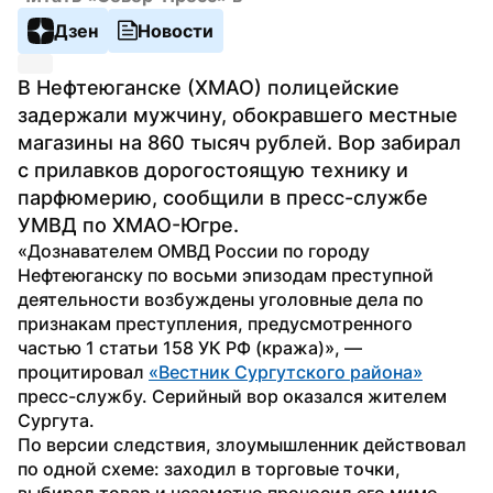
Дзен
Новости
В Нефтеюганске (ХМАО) полицейские 
задержали мужчину, обокравшего местные 
магазины на 860 тысяч рублей. Вор забирал 
с прилавков дорогостоящую технику и 
парфюмерию, сообщили в пресс-службе 
УМВД по ХМАО-Югре.
«Дознавателем ОМВД России по городу 
Нефтеюганску по восьми эпизодам преступной 
деятельности возбуждены уголовные дела по 
признакам преступления, предусмотренного 
частью 1 статьи 158 УК РФ (кража)», — 
процитировал 
«Вестник Сургутского района»
пресс-службу. Серийный вор оказался жителем 
Сургута.
По версии следствия, злоумышленник действовал 
по одной схеме: заходил в торговые точки, 
выбирал товар и незаметно проносил его мимо 