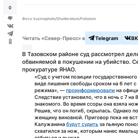
0
Фото: kuzmaphoto/Shutterstock/Fotodom
Читать «Север-Пресс» в
Telegram
ВК
В Тазовском районе суд рассмотрел дел
обвиняемой в покушении на убийство. С
прокуратуре ЯНАО.
«Суд с учетом позиции государственного 
виде лишения свободы сроком на 6 лет с
режима», — 
проинформировали
 на офиц
Следствие установило, что в ночь с 7 на
знакомого. Во время ссоры она взяла но
Решив, что он погиб, скрылась. Однако п
женщину виновной. Приговор пока не вст
Калужанина 
будут судить
 за пьяную пон
схватился за нож, которым нанес ямальц
отбиться и выжил.