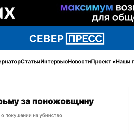
ернатор
Статьи
Интервью
Новости
Проект «Наши 
юрьму за поножовщину
 о покушении на убийство