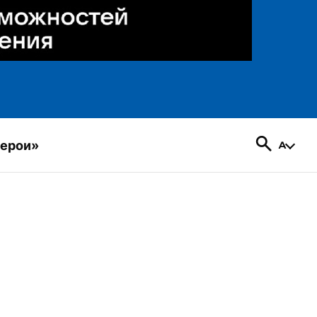
герои»