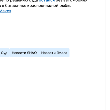
ле по решению суда 
остался
 без автомобиля. 
е в багажнике краснокнижной рыбы.
Макс»
.
Суд
Новости ЯНАО
Новости Ямала