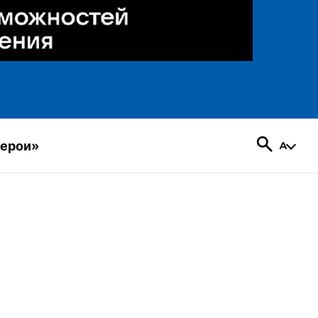
герои»