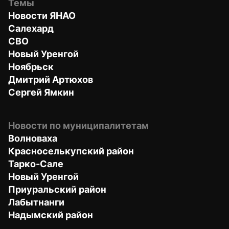
Темы
Новости ЯНАО
Салехард
СВО
Новый Уренгой
Ноябрьск
Дмитрий Артюхов
Сергей Ямкин
Новости по муниципалитетам
Волноваха
Красноселькупский район
Тарко-Сале
Новый Уренгой
Приуральский район
Лабытнанги
Надымский район