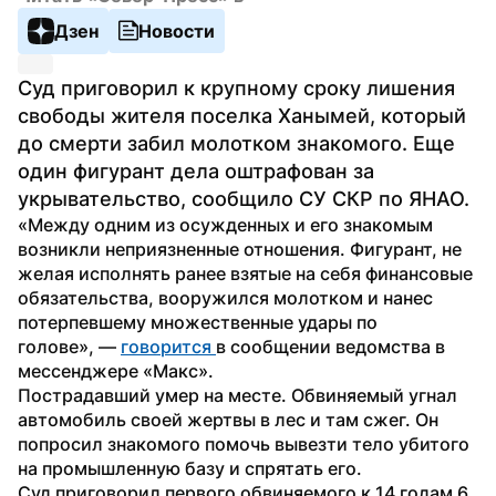
Дзен
Новости
Суд приговорил к крупному сроку лишения 
свободы жителя поселка Ханымей, который 
до смерти забил молотком знакомого. Еще 
один фигурант дела оштрафован за 
укрывательство, сообщило СУ СКР по ЯНАО. 
«Между одним из осужденных и его знакомым 
возникли неприязненные отношения. Фигурант, не 
желая исполнять ранее взятые на себя финансовые 
обязательства, вооружился молотком и нанес 
потерпевшему множественные удары по 
голове», — 
говорится 
в сообщении ведомства в 
мессенджере «Макс».
Пострадавший умер на месте. Обвиняемый угнал 
автомобиль своей жертвы в лес и там сжег. Он 
попросил знакомого помочь вывезти тело убитого 
на промышленную базу и спрятать его.
Суд приговорил первого обвиняемого к 14 годам 6 