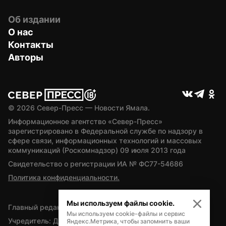
Об издании
О нас
Контакты
Авторы
© 
2026
 Север-Пресс — Новости Ямала.
Информационное агентство «Север-Пресс» 
зарегистрировано в Федеральной службе по надзору в 
сфере связи, информационных технологий и массовых 
коммуникаций (Роскомнадзор) 09 июля 2013 года
Свидетельство о регистрации ИА № ФС77-54686
Политика конфиденциальности.
Мы используем файлы cookie.
Главный редактор — А.Л. Поздеев
Мы используем cookie-файлы и сервис
Учредитель: Департамент внутренней политики Ямало-
Яндекс.Метрика, чтобы запомнить ваши