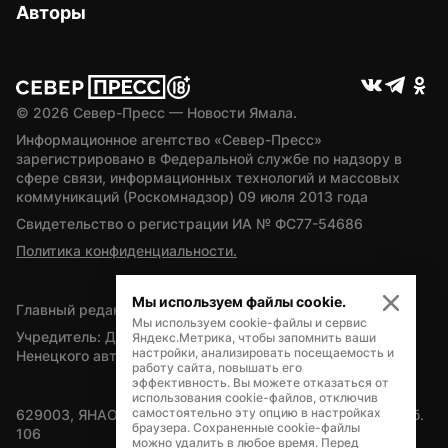
Авторы
© 
2026
 Север-Пресс — Новости Ямала.
Информационное агентство «Север-Пресс» 
зарегистрировано в Федеральной службе по надзору в 
сфере связи, информационных технологий и массовых 
коммуникаций (Роскомнадзор) 09 июля 2013 года
Свидетельство о регистрации ИА № ФС77-54686
Политика конфиденциальности.
Мы используем файлы cookie.
Главный редактор — А.Л. Поздеев
Мы используем cookie-файлы и сервис
Учредитель: Департамент внутренней политики Ямало-
Яндекс.Метрика, чтобы запомнить ваши
настройки, анализировать посещаемость и
Ненецкого автономного округа
работу сайта, повышать его
эффективность. Вы можете отказаться от
использования cookie-файлов, отключив
самостоятельно эту опцию в настройках
629003, ЯНАО, Салехард, мкр. Богдана Кнунянца, д.1, каб. 
браузера. Сохраненные cookie-файлы
106
можно удалить в любое время. Перед