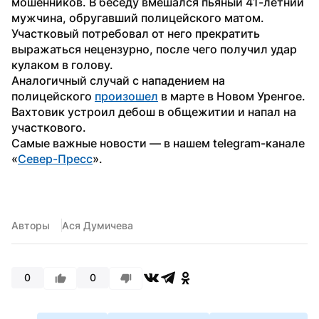
мошенников. В беседу вмешался пьяный 41-летний 
мужчина, обругавший полицейского матом. 
Участковый потребовал от него прекратить 
выражаться нецензурно, после чего получил удар 
кулаком в голову.
Аналогичный случай с нападением на 
полицейского 
произошел
 в марте в Новом Уренгое. 
Вахтовик устроил дебош в общежитии и напал на 
участкового.
Самые важные новости — в нашем telegram-канале 
«
Север-Пресс
».
Авторы
Ася Думичева
0
0